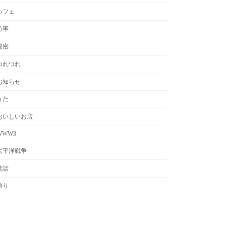
カフェ
時事
秘密
つれづれ
お知らせ
うた
おいしいお店
WWW3
太平洋戦争
昔話
語り