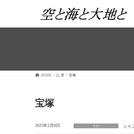
コ
ナ
ン
ビ
テ
ゲ
ン
ー
ツ
シ
へ
ョ
ス
ン
キ
に
ッ
移
プ
動
HOME
記 事
宝塚
宝塚
2025年2月8日
うた
シャ