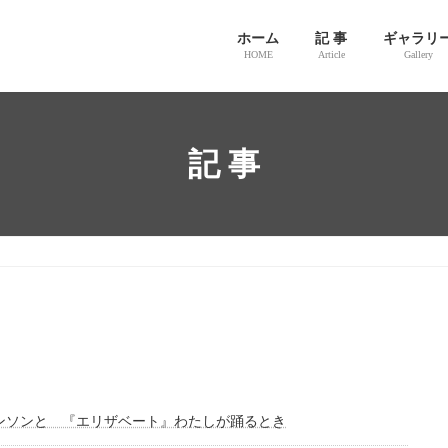
ホーム
記 事
ギャラリ
HOME
Article
Gallery
記 事
ンソンと 『エリザベート』わたしが踊るとき