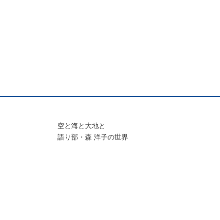
空と海と大地と
語り部・森 洋子の世界