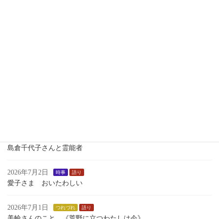
いくさのあしおと
2026年7月13日
語り
１学期最後のおはなし会
2026年7月7日
歴史
瀬織津姫 向津比命
2026年7月7日
語り
小学校で 中学校で 1学期 語った ものがたり
2026年7月4日
時事
島倉千代子さんと霊能者
2026年7月2日
時事
語り
愛子さま おいたわしい
2026年7月1日
つれづれ
語り
美輪さんのこと 《荒野に立つわたしは今》