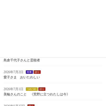
2026年7月13日
語り
１学期最後のおはなし会
2026年7月7日
歴史
瀬織津姫 向津比命
2026年7月7日
語り
小学校で 中学校で 1学期 語った ものがたり
2026年7月4日
時事
島倉千代子さんと霊能者
2026年7月2日
時事
語り
愛子さま おいたわしい
2026年7月1日
つれづれ
語り
美輪さんのこと 《荒野に立つわたしは今》