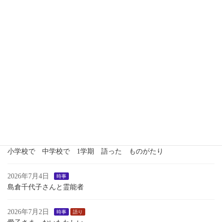
新 月
2026年7月13日
時事
つれづれ
いくさのあしおと
2026年7月13日
語り
１学期最後のおはなし会
2026年7月7日
歴史
瀬織津姫 向津比命
2026年7月7日
語り
小学校で 中学校で 1学期 語った ものがたり
2026年7月4日
時事
島倉千代子さんと霊能者
2026年7月2日
時事
語り