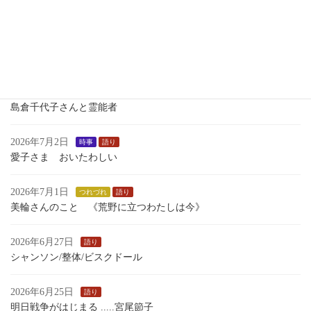
瀬織津姫 向津比命
2026年7月7日
語り
小学校で 中学校で 1学期 語った ものがたり
2026年7月4日
時事
島倉千代子さんと霊能者
2026年7月2日
時事
語り
愛子さま おいたわしい
2026年7月1日
つれづれ
語り
美輪さんのこと 《荒野に立つわたしは今》
2026年6月27日
語り
シャンソン/整体/ビスクドール
2026年6月25日
語り
明日戦争がはじまる .....宮尾節子