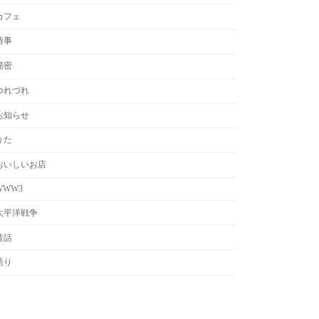
カフェ
時事
秘密
つれづれ
お知らせ
うた
おいしいお店
WWW3
太平洋戦争
昔話
語り