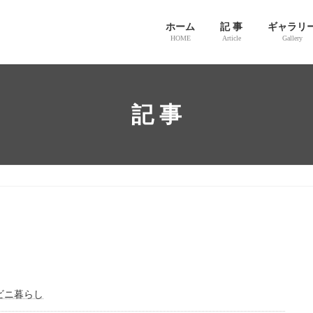
ホーム
記 事
ギャラリ
HOME
Article
Gallery
記 事
ビニ暮らし