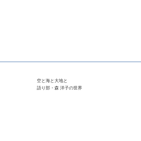
空と海と大地と
語り部・森 洋子の世界