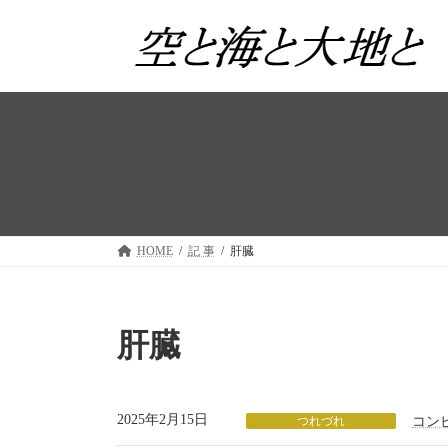
コ
ナ
ン
ビ
テ
ゲ
ン
ー
ツ
シ
へ
ョ
ス
ン
キ
に
ッ
移
プ
動
HOME
記 事
肝臓
肝臓
2025年2月15日
つれづれ
コン