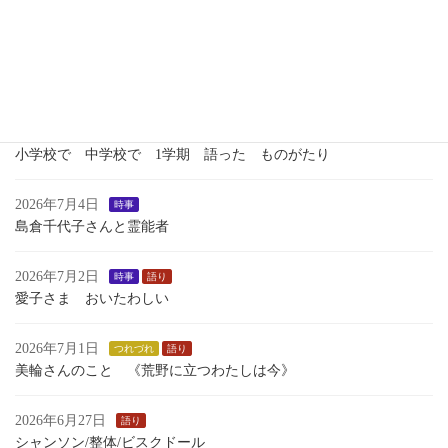
１学期最後のおはなし会
2026年7月7日
歴史
瀬織津姫 向津比命
2026年7月7日
語り
小学校で 中学校で 1学期 語った ものがたり
2026年7月4日
時事
島倉千代子さんと霊能者
2026年7月2日
時事
語り
愛子さま おいたわしい
2026年7月1日
つれづれ
語り
美輪さんのこと 《荒野に立つわたしは今》
2026年6月27日
語り
シャンソン/整体/ビスクドール