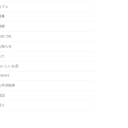
カフェ
時事
秘密
つれづれ
お知らせ
うた
おいしいお店
WWW3
太平洋戦争
昔話
語り