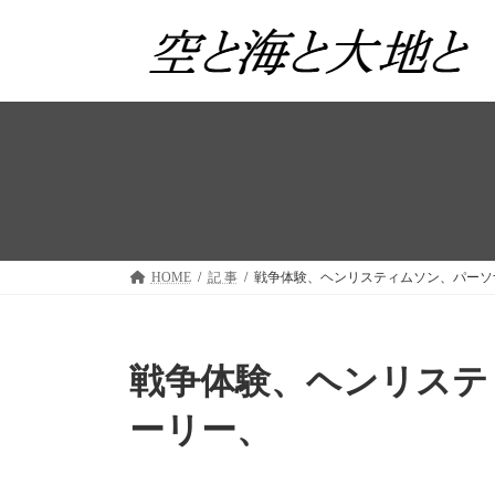
コ
ナ
ン
ビ
テ
ゲ
ン
ー
ツ
シ
へ
ョ
ス
ン
キ
に
ッ
移
プ
動
HOME
記 事
戦争体験、ヘンリスティムソン、パーソ
戦争体験、ヘンリステ
ーリー、