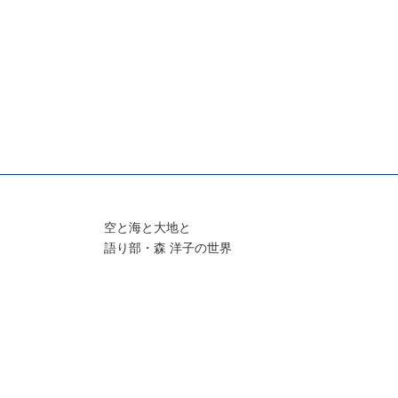
空と海と大地と
語り部・森 洋子の世界