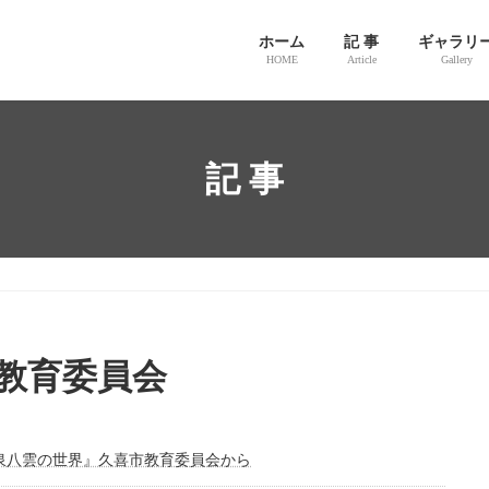
ホーム
記 事
ギャラリ
HOME
Article
Gallery
記 事
教育委員会
泉八雲の世界』久喜市教育委員会から