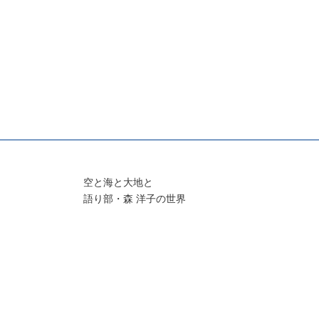
空と海と大地と
語り部・森 洋子の世界