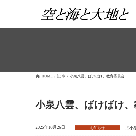
コ
ナ
ン
ビ
テ
ゲ
ン
ー
ツ
シ
へ
ョ
ス
ン
キ
に
ッ
移
プ
動
HOME
記 事
小泉八雲、ばけばけ、教育委員会
小泉八雲、ばけばけ、
2025年10月26日
お知らせ
『小