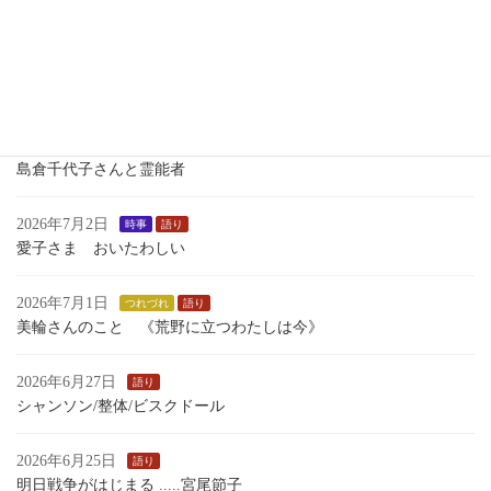
瀬織津姫 向津比命
2026年7月7日
語り
小学校で 中学校で 1学期 語った ものがたり
2026年7月4日
時事
島倉千代子さんと霊能者
2026年7月2日
時事
語り
愛子さま おいたわしい
2026年7月1日
つれづれ
語り
美輪さんのこと 《荒野に立つわたしは今》
2026年6月27日
語り
シャンソン/整体/ビスクドール
2026年6月25日
語り
明日戦争がはじまる .....宮尾節子