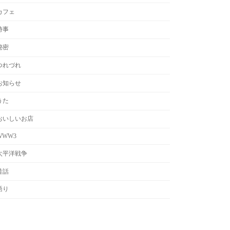
カフェ
時事
秘密
つれづれ
お知らせ
うた
おいしいお店
WWW3
太平洋戦争
昔話
語り