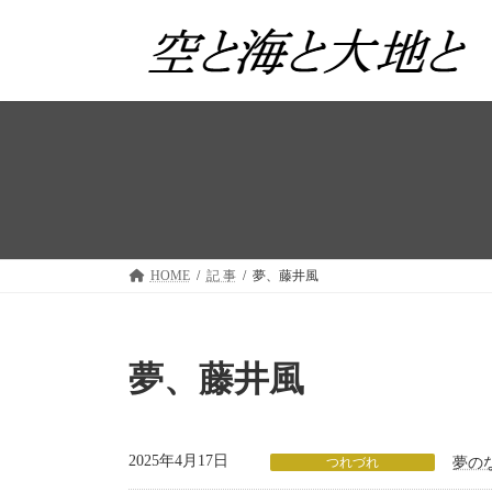
コ
ナ
ン
ビ
テ
ゲ
ン
ー
ツ
シ
へ
ョ
ス
ン
キ
に
ッ
移
プ
動
HOME
記 事
夢、藤井風
夢、藤井風
2025年4月17日
つれづれ
夢の