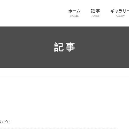
ホーム
記 事
ギャラリ
HOME
Article
Gallery
記 事
なかで