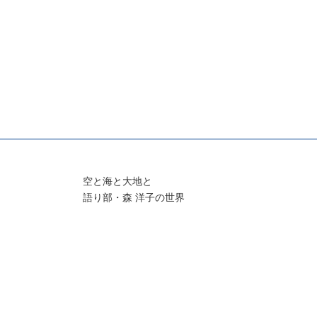
空と海と大地と
語り部・森 洋子の世界