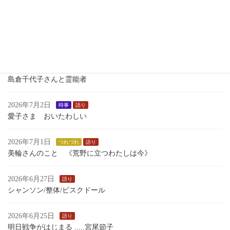
瀬織津姫 向津比命
2026年7月7日
語り
小学校で 中学校で 1学期 語った ものがたり
2026年7月4日
時事
島倉千代子さんと霊能者
2026年7月2日
時事
語り
愛子さま おいたわしい
2026年7月1日
つれづれ
語り
美輪さんのこと 《荒野に立つわたしは今》
2026年6月27日
語り
シャンソン/整体/ビスクドール
2026年6月25日
語り
明日戦争がはじまる .....宮尾節子