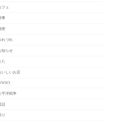
カフェ
時事
秘密
つれづれ
お知らせ
うた
おいしいお店
WWW3
太平洋戦争
昔話
語り