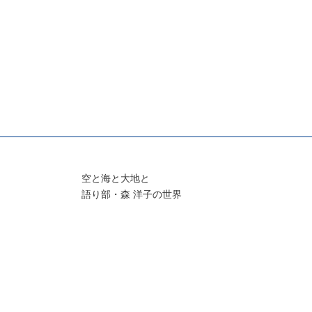
空と海と大地と
語り部・森 洋子の世界