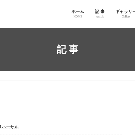
ホーム
記 事
ギャラリ
HOME
Article
Gallery
記 事
リハーサル