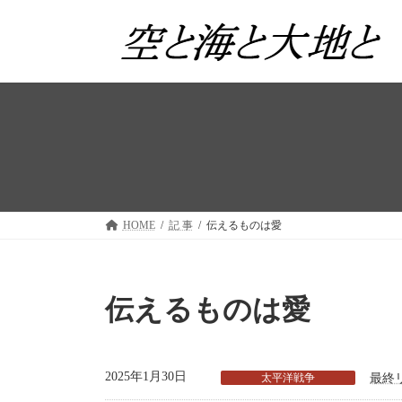
コ
ナ
ン
ビ
テ
ゲ
ン
ー
ツ
シ
へ
ョ
ス
ン
キ
に
ッ
移
プ
動
HOME
記 事
伝えるものは愛
伝えるものは愛
2025年1月30日
太平洋戦争
最終