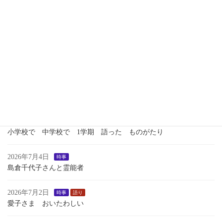
2026年7月13日
時事
つれづれ
いくさのあしおと
2026年7月13日
語り
１学期最後のおはなし会
2026年7月7日
歴史
瀬織津姫 向津比命
2026年7月7日
語り
小学校で 中学校で 1学期 語った ものがたり
2026年7月4日
時事
島倉千代子さんと霊能者
2026年7月2日
時事
語り
愛子さま おいたわしい