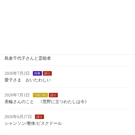
2026年7月7日
歴史
瀬織津姫 向津比命
2026年7月7日
語り
小学校で 中学校で 1学期 語った ものがたり
2026年7月4日
時事
島倉千代子さんと霊能者
2026年7月2日
時事
語り
愛子さま おいたわしい
2026年7月1日
つれづれ
語り
美輪さんのこと 《荒野に立つわたしは今》
2026年6月27日
語り
シャンソン/整体/ビスクドール