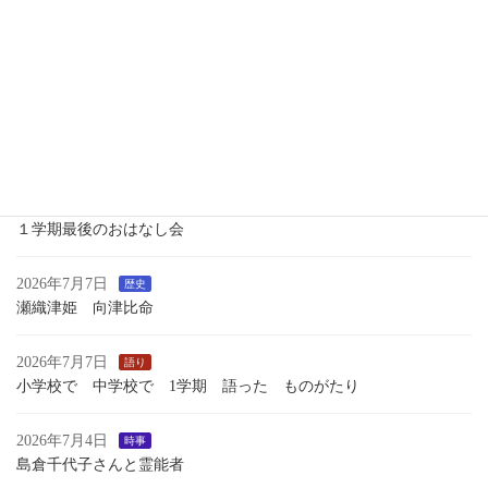
2026年7月15日
語り
新 月
2026年7月13日
時事
つれづれ
いくさのあしおと
2026年7月13日
語り
１学期最後のおはなし会
2026年7月7日
歴史
瀬織津姫 向津比命
2026年7月7日
語り
小学校で 中学校で 1学期 語った ものがたり
2026年7月4日
時事
島倉千代子さんと霊能者