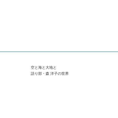
空と海と大地と
語り部・森 洋子の世界