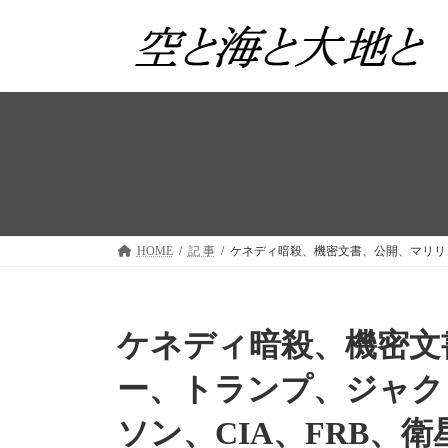
コ
ナ
ン
ビ
テ
ゲ
ン
ー
ツ
シ
へ
ョ
ス
ン
キ
に
ッ
移
プ
動
HOME
記 事
ケネディ暗殺、機密文書、公開、マリリ
ケネディ暗殺、機密文
ー、トランプ、ジャク
ソン、CIA、FRB、