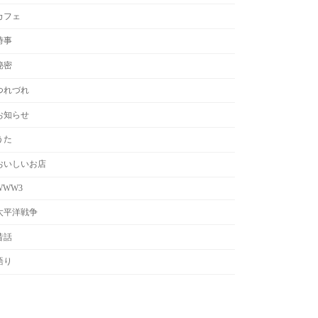
カフェ
時事
秘密
つれづれ
お知らせ
うた
おいしいお店
WWW3
太平洋戦争
昔話
語り