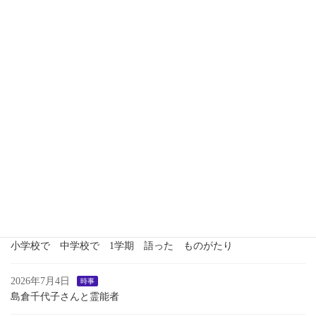
2026年7月15日
語り
新 月
2026年7月13日
時事
つれづれ
いくさのあしおと
2026年7月13日
語り
１学期最後のおはなし会
2026年7月7日
歴史
瀬織津姫 向津比命
2026年7月7日
語り
小学校で 中学校で 1学期 語った ものがたり
2026年7月4日
時事
島倉千代子さんと霊能者