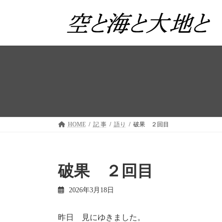
コ
ナ
ン
ビ
テ
ゲ
ン
ー
ツ
シ
へ
ョ
ス
ン
キ
に
ッ
移
プ
動
HOME
記 事
語り
破果 ２回目
破果 ２回目
2026年3月18日
昨日 見にゆきました。