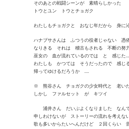
そのあとの戦闘シーンが 素晴らしかった
トウとユン トウとチョガク
わたしもチョガクと おなじ年だから 身に
ハナブサさんは ふつうの役者じゃない 憑
なりきる それは 稽古もされる 不断の努
巫女の 血が流れているのでは と 感じた...
わたしも かつては そうだったので 感じるのか
帰ってゆけるだろうか ....
※ 熊谷さん チョガクの少女時代と 老い
しかし ファルセット が キツイ
浦井さん だいぶよくなりました なんて
申しわけないが ストーリーの流れを考えな
歌も多いからたいへんだけど ２回くらい 