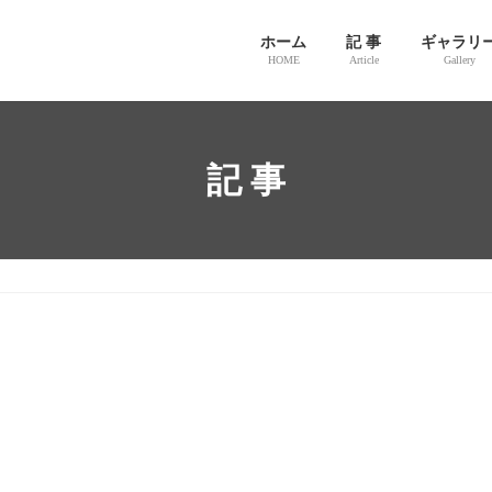
ホーム
記 事
ギャラリ
HOME
Article
Gallery
記 事