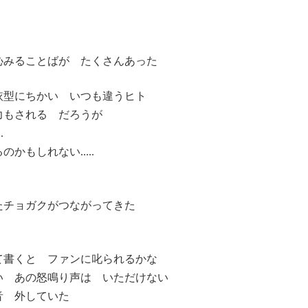
沁みることばが たくさんあった
依型にちかい いつも違うヒト
力もされる だろうが
.
もしれない.....
たチョガクがつながってきた
書くと ファンに叱られるかな
い あの怒鳴り声は いただけない
音 外していた