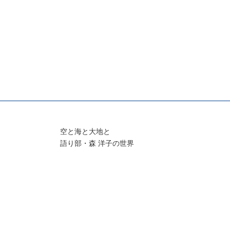
空と海と大地と
語り部・森 洋子の世界