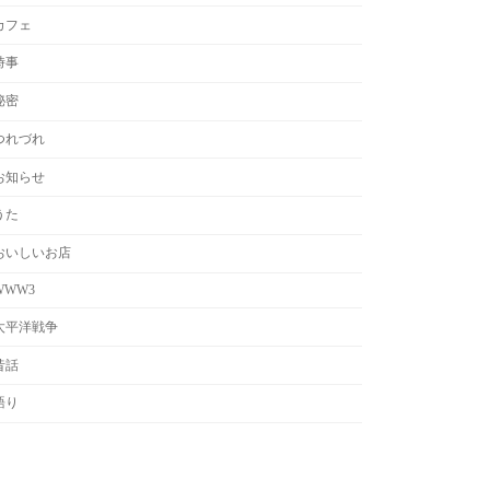
カフェ
時事
秘密
つれづれ
お知らせ
うた
おいしいお店
WWW3
太平洋戦争
昔話
語り