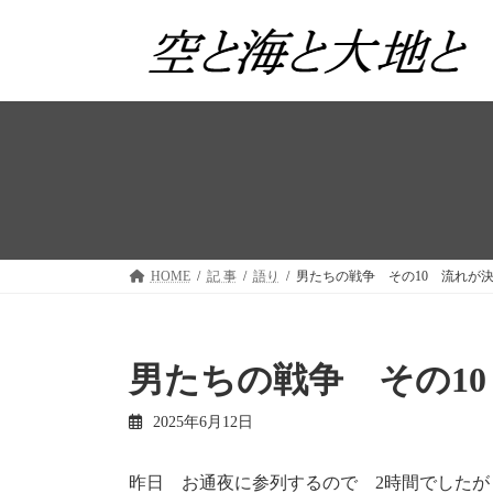
コ
ナ
ン
ビ
テ
ゲ
ン
ー
ツ
シ
へ
ョ
ス
ン
キ
に
ッ
移
プ
動
HOME
記 事
語り
男たちの戦争 その10 流れが
男たちの戦争 その1
2025年6月12日
昨日 お通夜に参列するので 2時間でしたが