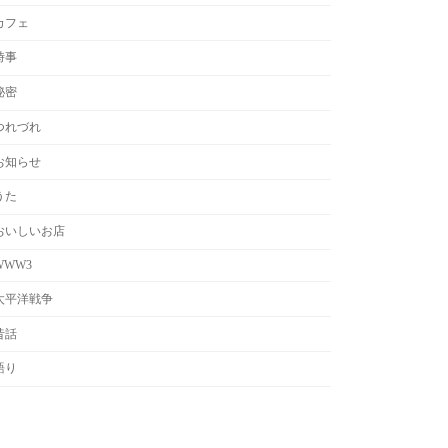
カフェ
時事
秘密
つれづれ
お知らせ
うた
おいしいお店
WWW3
太平洋戦争
昔話
語り