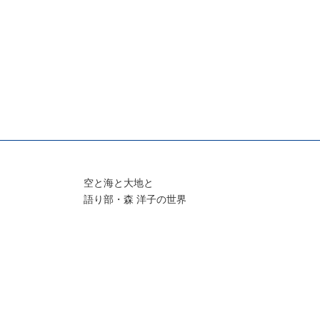
空と海と大地と
語り部・森 洋子の世界