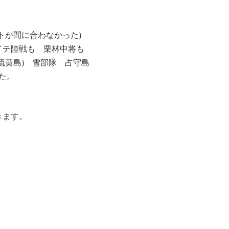
トが間に合わなかった)
テ陸戦も 栗林中将も
(硫黄島) 雪部隊 占守島
た。
きます。