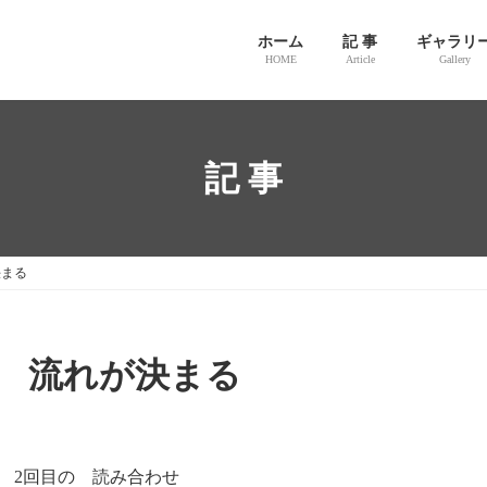
ホーム
記 事
ギャラリ
HOME
Article
Gallery
記 事
決まる
0 流れが決まる
 2回目の 読み合わせ