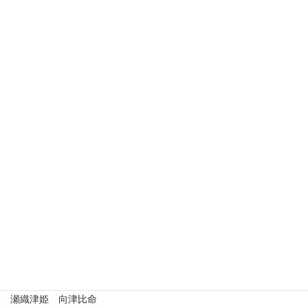
横浜事件
2026年7月22日
語り
三十三回忌・ミソギ祓い
2026年7月16日
語り
ブラックベリィとおばあさんアリと高橋屋
2026年7月15日
語り
新 月
2026年7月13日
つれづれ
時事
いくさのあしおと
2026年7月13日
語り
１学期最後のおはなし会
2026年7月7日
歴史
瀬織津姫 向津比命