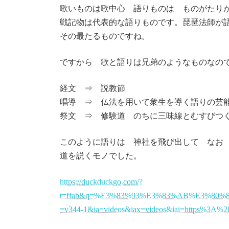
歌いものは歌中心 語りものは ものがたり
戦記物は代表的な語りものです。琵琶法師が
その最たるものですね。
ですから 歌と語りは兄弟のようなものなの
経文 ⇒ 説教節
唱導 ⇒ 仏法を用いて衆生を導く語りの芸
祭文 ⇒ 修験道 のちに三味線とむすびつ
このように語りは 神社を飛び出して なお
道を説くモノでした。
https://duckduckgo.com/?
t=ffab&q=%E3%83%93%E3%83%AB%E3%80%
=v344-1&ia=videos&iax=videos&iai=https%3