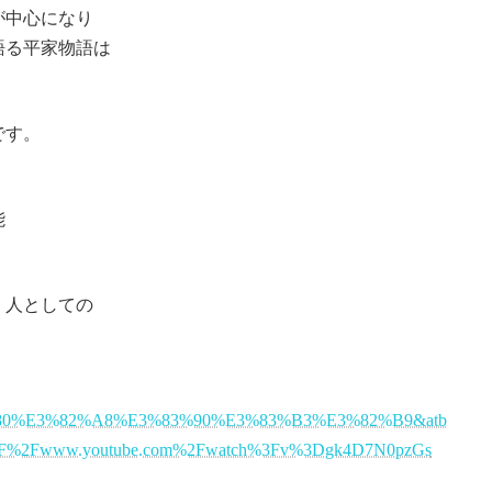
が中心になり
語る平家物語は
です。
能
く
 人としての
80%E3%82%A8%E3%83%90%E3%83%B3%E3%82%B9&atb
A%2F%2Fwww.youtube.com%2Fwatch%3Fv%3Dgk4D7N0pzGs