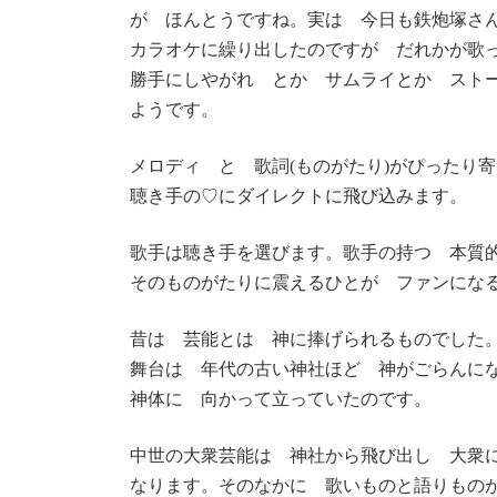
が ほんとうですね。実は 今日も鉄炮塚さ
カラオケに繰り出したのですが だれかが歌
勝手にしやがれ とか サムライとか スト
ようです。
メロディ と 歌詞(ものがたり)がぴったり
聴き手の♡にダイレクトに飛び込みます。
歌手は聴き手を選びます。歌手の持つ 本質
そのものがたりに震えるひとが ファンにな
昔は 芸能とは 神に捧げられるものでした
舞台は 年代の古い神社ほど 神がごらんに
神体に 向かって立っていたのです。
中世の大衆芸能は 神社から飛び出し 大衆
なります。そのなかに 歌いものと語りもの