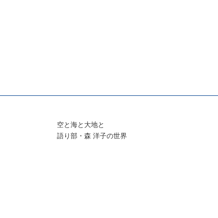
空と海と大地と
語り部・森 洋子の世界