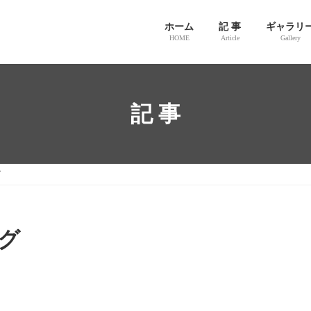
ホーム
記 事
ギャラリ
HOME
Article
Gallery
記 事
グ
グ