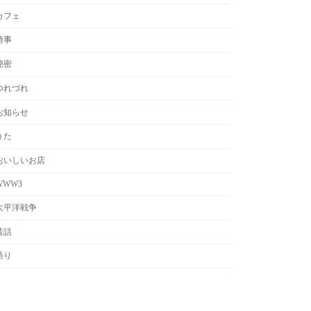
カフェ
時事
秘密
つれづれ
お知らせ
うた
おいしいお店
WWW3
太平洋戦争
昔話
語り