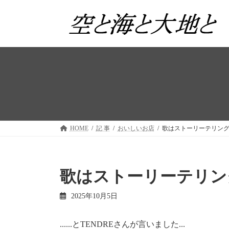
コ
ナ
ン
ビ
テ
ゲ
ン
ー
ツ
シ
へ
ョ
ス
ン
キ
に
ッ
移
プ
動
HOME
記 事
おいしいお店
歌はストーリーテリン
歌はストーリーテリン
2025年10月5日
......とTENDREさんが言いました...