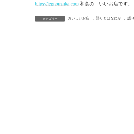
https://teppouzuka.com
和食の いいお店です。
おいしいお店
、
語りとはなにか
、
語
カテゴリー