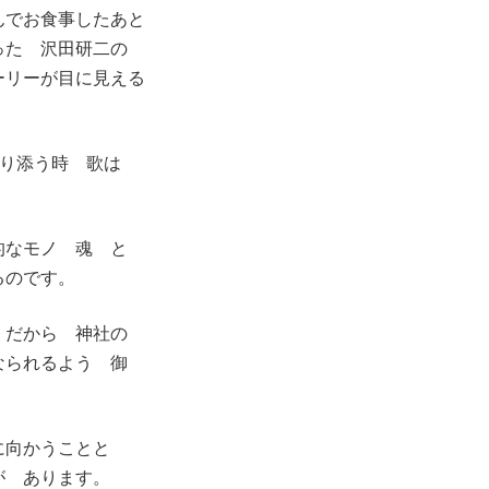
んでお食事したあと
った 沢田研二の
ーリーが目に見える
寄り添う時 歌は
的なモノ 魂 と
るのです。
。だから 神社の
なられるよう 御
に向かうことと
が あります。