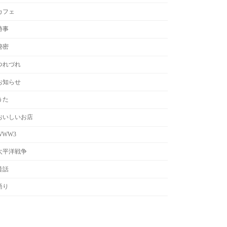
カフェ
時事
秘密
つれづれ
お知らせ
うた
おいしいお店
WWW3
太平洋戦争
昔話
語り