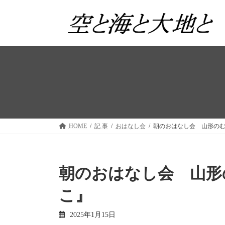
コ
ナ
ン
ビ
テ
ゲ
ン
ー
ツ
シ
へ
ョ
ス
ン
キ
に
ッ
移
プ
動
HOME
記 事
おはなし会
朝のおはなし会 山形の
朝のおはなし会 山形
こ』
2025年1月15日