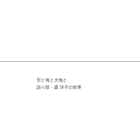
空と海と大地と
語り部・森 洋子の世界