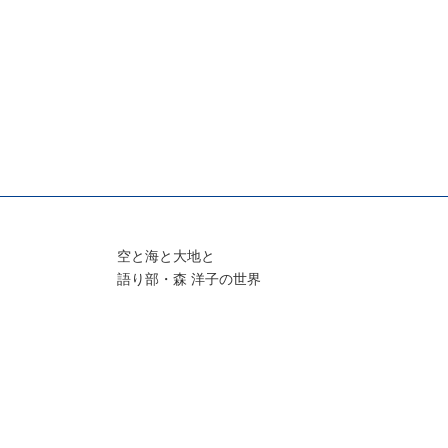
空と海と大地と
語り部・森 洋子の世界