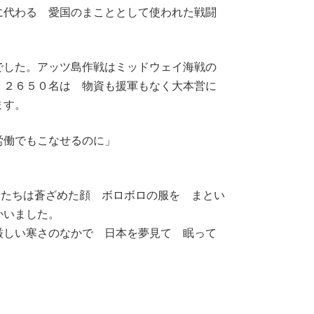
に代わる 愛国のまこととして使われた戦闘
でした。アッツ島作戦はミッドウェイ海戦の
 ２６５０名は 物資も援軍もなく大本営に
ます。
労働でもこなせるのに」
兵士たちは蒼ざめた顔 ボロボロの服を まとい
かいました。
厳しい寒さのなかで 日本を夢見て 眠って