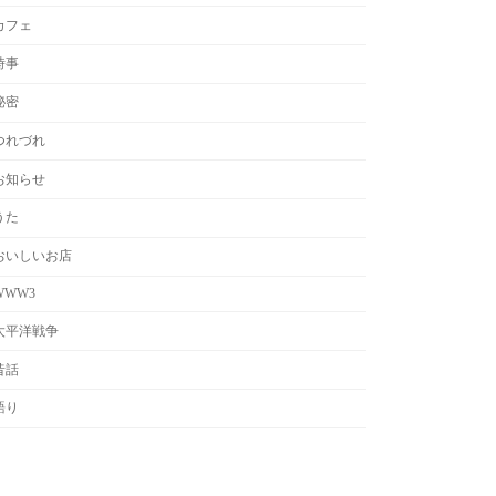
カフェ
時事
秘密
つれづれ
お知らせ
うた
おいしいお店
WWW3
太平洋戦争
昔話
語り