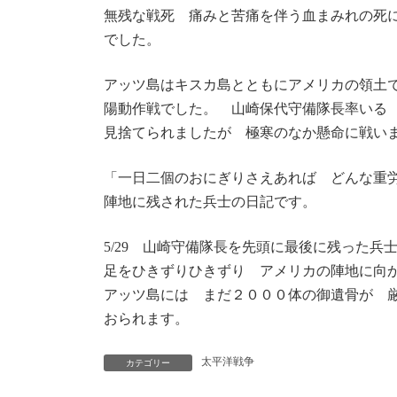
無残な戦死 痛みと苦痛を伴う血まみれの死
でした。
アッツ島はキスカ島とともにアメリカの領土
陽動作戦でした。 山崎保代守備隊長率いる
見捨てられましたが 極寒のなか懸命に戦い
「一日二個のおにぎりさえあれば どんな重
陣地に残された兵士の日記です。
5/29 山崎守備隊長を先頭に最後に残った
足をひきずりひきずり アメリカの陣地に向
アッツ島には まだ２０００体の御遺骨が 
おられます。
太平洋戦争
カテゴリー