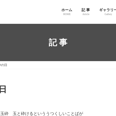
ホーム
記 事
ギャラリ
HOME
Article
Gallery
記 事
砕の日
日
て 玉砕 玉と砕けるといううつくしいことばが