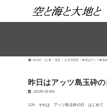
コ
ナ
ン
ビ
テ
ゲ
ン
ー
ツ
シ
へ
ョ
ス
ン
キ
に
ッ
移
プ
動
HOME
記 事
歴史
太平洋戦争
昨日はアッツ島玉
昨日はアッツ島玉砕の
2025年5月30日
5/29 それは アッツ島玉砕の日 はじめ