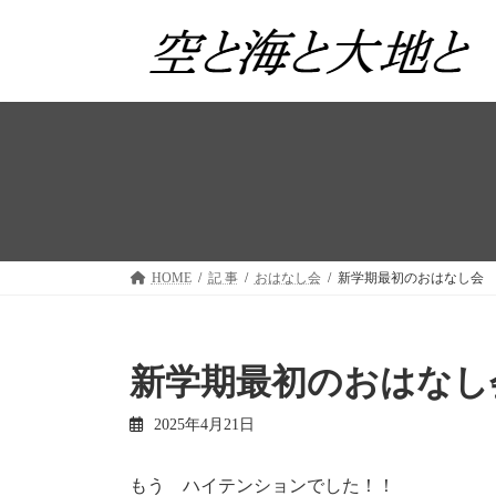
コ
ナ
ン
ビ
テ
ゲ
ン
ー
ツ
シ
へ
ョ
ス
ン
キ
に
ッ
移
プ
動
HOME
記 事
おはなし会
新学期最初のおはなし会
新学期最初のおはなし
2025年4月21日
もう ハイテンションでした！！