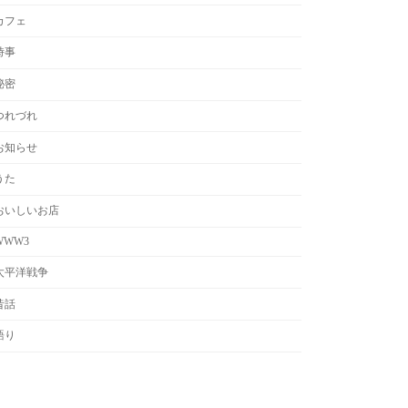
カフェ
時事
秘密
つれづれ
お知らせ
うた
おいしいお店
WWW3
太平洋戦争
昔話
語り