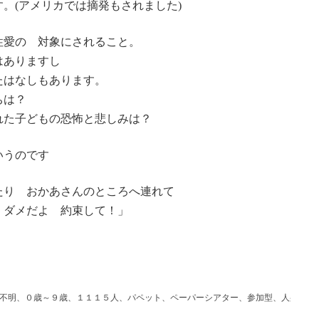
。(アメリカでは摘発もされました)
性愛の 対象にされること。
はありますし
たはなしもあります。
ちは？
れた子どもの恐怖と悲しみは？
いうのです
たり おかあさんのところへ連れて
 ダメだよ 約束して！」
不明、０歳～９歳、１１１５人、パペット、ペーパーシアター、参加型、人身売買