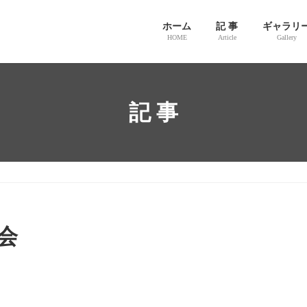
ホーム
記 事
ギャラリ
HOME
Article
Gallery
記 事
会