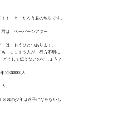
て！！ と たろう君の散歩です。
う君は ペーパーシアター
肝 は もうひとつあります。
ども １１１５人が 行方不明に
 どうして伝えないのでしょう？
間360000人
ょう。
って１８歳の少年は迷子にならないし