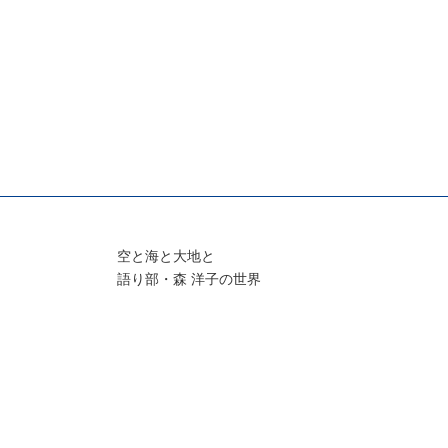
空と海と大地と
語り部・森 洋子の世界