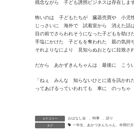
残念ながら 子ども誘拐ビジネスは存在します
怖いのは 子どもたちが 臓器売買や 小児
じっさいに 海外で 試着室から 消えた話
目の前でさらわれそうになった子どもを助け
手塩にかけた 子どもを奪われた 親の気持
それよりなにより 見知らぬおとなに拉致さ
だから あかずきんちゃんは 最後に こう
「ねぇ みんな 知らないひとに道を訊かれ
ってあげるっていわれても 車に のっちゃ
おはなし会
、
時事
、
語り
カテゴリー
一年生、あかづきんちゃん、年間行方
タグ