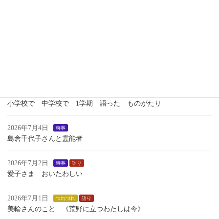
2026年7月13日
語り
１学期最後のおはなし会
2026年7月7日
歴史
瀬織津姫 向津比命
2026年7月7日
語り
小学校で 中学校で 1学期 語った ものがたり
2026年7月4日
時事
島倉千代子さんと霊能者
2026年7月2日
時事
語り
愛子さま おいたわしい
2026年7月1日
つれづれ
語り
美輪さんのこと 《荒野に立つわたしは今》