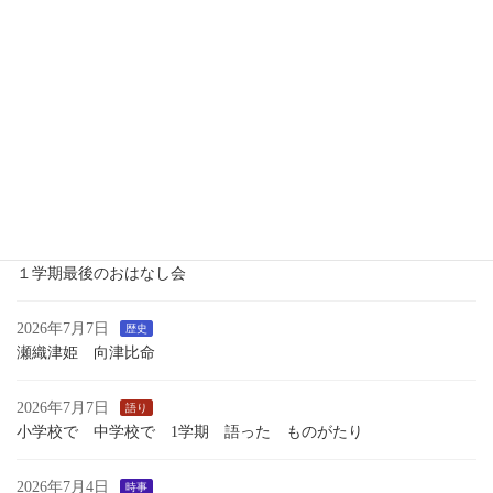
2026年7月16日
語り
ブラックベリィとおばあさんアリと高橋屋
2026年7月15日
語り
新 月
2026年7月13日
時事
つれづれ
いくさのあしおと
2026年7月13日
語り
１学期最後のおはなし会
2026年7月7日
歴史
瀬織津姫 向津比命
2026年7月7日
語り
小学校で 中学校で 1学期 語った ものがたり
2026年7月4日
時事