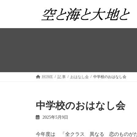
コ
ナ
ン
ビ
テ
ゲ
ン
ー
ツ
シ
へ
ョ
ス
ン
キ
に
ッ
移
プ
動
HOME
記 事
おはなし会
中学校のおはなし会
中学校のおはなし会
2025年5月9日
今年度は 「全クラス 異なる 恋のものが