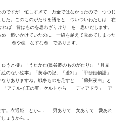
たのですが 忙しすぎて 万全ではなかったので つつじ
ました。このものがたりを語ると ついついわたしは 在
くらぶれば 昔はものを思わざりけり を 思いだします。
め 追いかけていたのに 一線を越えて覚めてしまった
.... 恋や恋 なすな恋 であります。
ゅうと柳」「うたかた(長谷卿のものがたり)」「月見
「絵のない絵本」「芙蓉の記」「蘆刈」「甲斐姫物語」
かなりありますね。戦争ものを足すと 「蘇州夜曲」と
 「アテルイ王の宝」ケルトから 「ディアドラ」 ア
」
す。衣通姫 とか..... 男ありて 女ありて 愛あれ
ょうから....