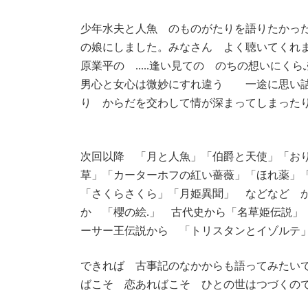
少年水夫と人魚 のものがたりを語りたかっ
の娘にしました。みなさん よく聴いてくれ
原業平の .....逢い見ての のちの想いに
男心と女心は微妙にすれ違う 一途に思い詰
り からだを交わして情が深まってしまったり.
次回以降 「月と人魚」「伯爵と天使」「おり
草」「カーターホフの紅い薔薇」「ほれ薬」
「さくらさくら」「月姫異聞」 などなど 
か 「櫻の絵.」 古代史から「名草姫伝説」
ーサー王伝説から 「トリスタンとイゾルテ
できれば 古事記のなかからも語ってみたいで
ばこそ 恋あればこそ ひとの世はつづくのでし