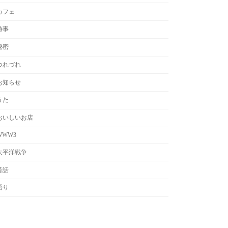
カフェ
時事
秘密
つれづれ
お知らせ
うた
おいしいお店
WWW3
太平洋戦争
昔話
語り