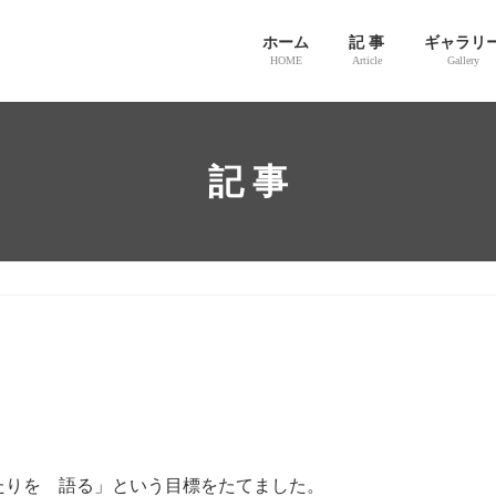
ホーム
記 事
ギャラリ
HOME
Article
Gallery
記 事
たりを 語る」という目標をたてました。