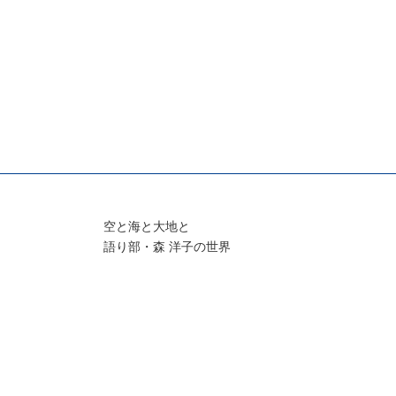
空と海と大地と
語り部・森 洋子の世界