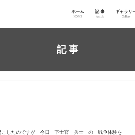
ホーム
記 事
ギャラリ
HOME
Article
Gallery
記 事
起こしたのですが 今日 下士官 兵士 の 戦争体験を