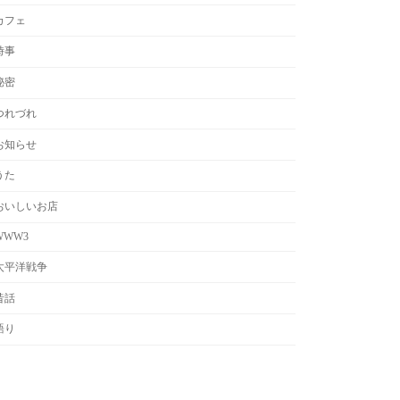
カフェ
時事
秘密
つれづれ
お知らせ
うた
おいしいお店
WWW3
太平洋戦争
昔話
語り