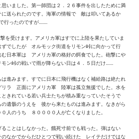
と思いました。第一師団は２．２６事件を出したために満
テに送られたのです。海軍の情報で 敵は叩いてあるか
ったのですが.......
い砲撃を受けます。アメリカ軍はすでに上陸を果たしていま
はずでしたが オルモック街道をリモン峠に向かって行
進む日本軍は アメリカ軍の格好の餌食でした。砲撃にや
ン峠の戦いで雨が降らない日は４．５日だけ......
ちは進みます。すでに日本に飛行機はなく補給路は絶たれ
ゲリラ 正面にアメリカ軍 陸軍は孤立無援でした。水を
こときれている若い兵士たちが積み重なっていたそうで
ちの遺骸のうえを 後から来たものは進みます。なきがら
００人のうち ８００００人が亡くなりました。
げることはしなかった。餓死寸前でも戦った。弾はない
そのなかでからだひとつで戦い続けた レイテだけではな