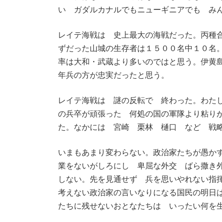
い ガダルカナルでもニューギニアでも み
レイテ海戦は 史上最大の海戦だった。丙種
ずだった山城の生存者は１５００名中１０名
率は大和・武蔵より多いのではと思う。伊黄
年兵の方が忠実だったと思う。
レイテ海戦は 謎の反転で 終わった。わた
の兵卒が頑張った 何処の国の軍隊より粘り
た。なかには 宮崎 栗林 樋口 など 戦
いまもあまり変わらない。政治家たちが愚か
業をないがしろにし 卑屈な外交 ばら撒き
しない。先を見通せず 兵を思いやれない指
考えない政治家の言いなりになる国民の明日
たちに残せないおとなたちは いったい何を