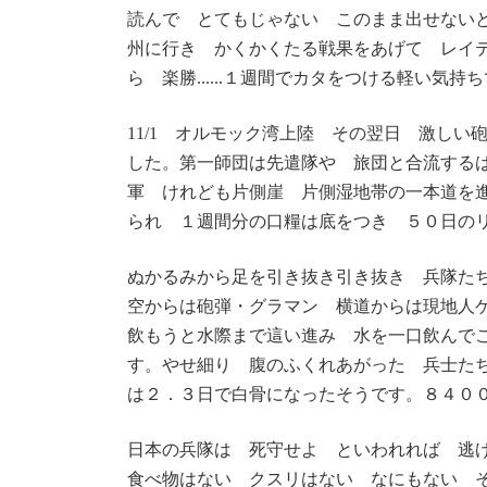
読んで とてもじゃない このまま出せない
州に行き かくかくたる戦果をあげて レイ
ら 楽勝......１週間でカタをつける軽い気持ちで行
11/1 オルモック湾上陸 その翌日 激し
した。第一師団は先遣隊や 旅団と合流する
軍 けれども片側崖 片側湿地帯の一本道を
られ １週間分の口糧は底をつき ５０日のリモ
ぬかるみから足を引き抜き引き抜き 兵隊た
空からは砲弾・グラマン 横道からは現地人
飲もうと水際まで這い進み 水を一口飲んで
す。やせ細り 腹のふくれあがった 兵士た
は２．３日で白骨になったそうです。８４０
日本の兵隊は 死守せよ といわれれば 逃
食べ物はない クスリはない なにもない 