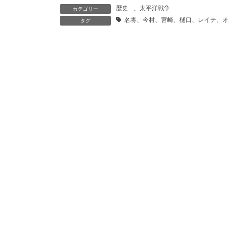
歴史
、
太平洋戦争
カテゴリー
名将、今村、宮崎、樋口、レイテ、オ
タグ