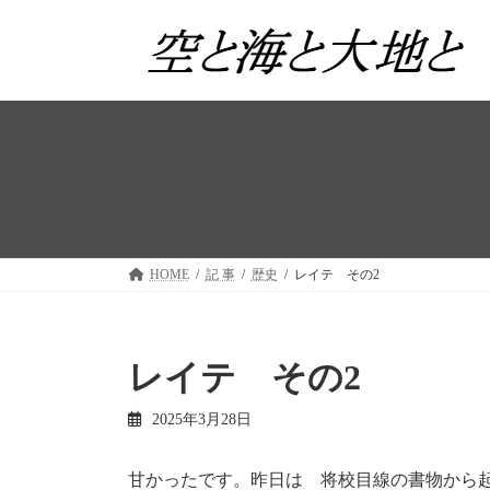
コ
ナ
ン
ビ
テ
ゲ
ン
ー
ツ
シ
へ
ョ
ス
ン
キ
に
ッ
移
プ
動
HOME
記 事
歴史
レイテ その2
レイテ その2
2025年3月28日
甘かったです。昨日は 将校目線の書物から