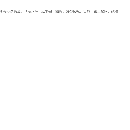
ルモック街道、リモン峠、迫撃砲、餓死、謎の反転、山城、第二艦隊、政治家