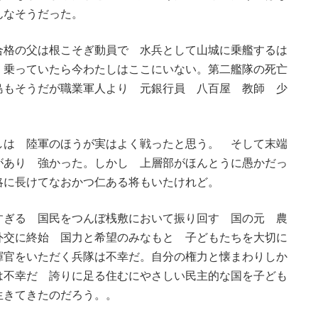
んなそうだった。
合格の父は根こそぎ動員で 水兵として山城に乗艦するは
。乗っていたら今わたしはここにいない。第二艦隊の死亡
島もそうだが職業軍人より 元銀行員 八百屋 教師 少
しは 陸軍のほうが実はよく戦ったと思う。 そして末端
があり 強かった。しかし 上層部がほんとうに愚かだっ
略に長けてなおかつ仁ある将もいたけれど。
すぎる 国民をつんぼ桟敷において振り回す 国の元 農
外交に終始 国力と希望のみなもと 子どもたちを大切に
揮官をいただく兵隊は不幸だ。自分の権力と懐まわりしか
は不幸だ 誇りに足る住むにやさしい民主的な国を子ども
生きてきたのだろう。。