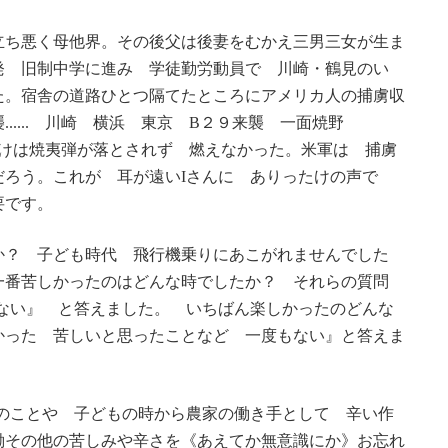
立ち悪く母他界。その後父は後妻をむかえ三男三女が生ま
発 旧制中学に進み 学徒勤労動員で 川崎・鶴見のい
た。宿舎の道路ひとつ隔てたところにアメリカ人の捕虜収
.... 川崎 横浜 東京 B２９来襲 一面焼野
一角だけは焼夷弾が落とされず 燃えなかった。米軍は 捕虜
だろう。これが 耳が遠いIさんに ありったけの声で
要です。
か？ 子ども時代 飛行機乗りにあこがれませんでした
一番苦しかったのはどんな時でしたか？ それらの質問
ない』 と答えました。 いちばん楽しかったのどんな
かった 苦しいと思ったことなど 一度もない』と答えま
のことや 子どもの時から農家の働き手として 辛い作
働その他の苦しみや辛さを《あえてか無意識にか》お忘れ