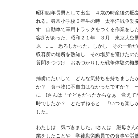
昭和四年長男として出生 ４歳の時産後の肥
れる。尋常小学校６年生の時 太平洋戦争勃
すゞ自動車で軍用トラックをつくる作業をし
容所があった。昭和２１年 ３月 東京大空襲..
原 ...... 恐ろしかった。しかし その
収容所の場所を熟知し その場所を避けたの
質問をつづけ おあづかりした戦争体験の概
捕虜にたいして どんな気持ちを持ちました
か？ 食べ物に不自由はなかったですか？ 
に Iさんは『子どもだったからなぁ 覚えて
時でしたか？ とたずねると 『いつも楽し
した。
わたしは 気づきました。Iさんは 継母さん
業をしたことや 学徒勤労動員での食事や労