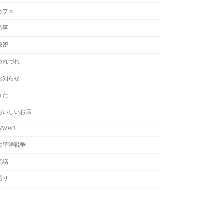
カフェ
時事
秘密
つれづれ
お知らせ
うた
おいしいお店
WWW3
太平洋戦争
昔話
語り