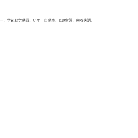
ー、学徒勤労動員、いすゞ自動車、B29空襲、栄養失調、