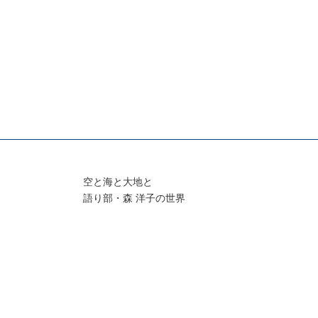
空と海と大地と
語り部・森 洋子の世界