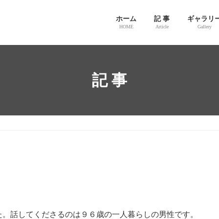
ホーム
記 事
ギャラリ
HOME
Article
Gallery
記 事
た。話してくださるのは９６歳の一人暮らしの男性です。