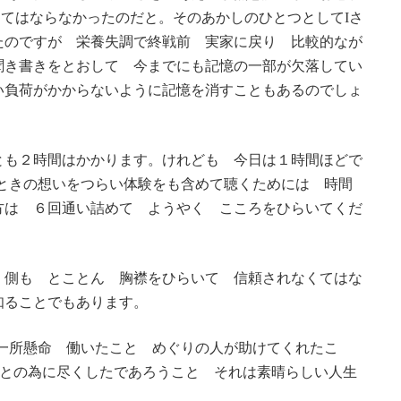
れなくてはならなかったのだと。そのあかしのひとつとしてIさ
たのですが 栄養失調で終戦前 実家に戻り 比較的なが
聞き書きをとおして 今までにも記憶の一部が欠落してい
い負荷がかからないように記憶を消すこともあるのでしょ
とも２時間はかかります。けれども 今日は１時間ほどで
ときの想いをつらい体験をも含めて聴くためには 時間
方は ６回通い詰めて ようやく こころをひらいてくだ
く側も とことん 胸襟をひらいて 信頼されなくてはな
知ることでもあります。
一所懸命 働いたこと めぐりの人が助けてくれたこ
ひとの為に尽くしたであろうこと それは素晴らしい人生