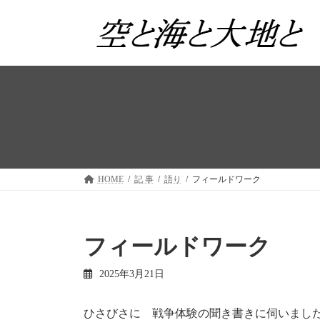
コ
ナ
ン
ビ
テ
ゲ
ン
ー
ツ
シ
へ
ョ
ス
ン
キ
に
ッ
移
プ
動
HOME
記 事
語り
フィールドワーク
フィールドワーク
2025年3月21日
ひさびさに 戦争体験の聞き書きに伺いまし