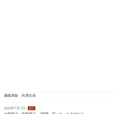
三十三回忌・ミソギ祓い
2026年7月16日
語り
ブラックベリィとおばあさんアリと高橋屋
2026年7月15日
語り
新 月
2026年7月13日
つれづれ
時事
いくさのあしおと
2026年7月13日
語り
１学期最後のおはなし会
2026年7月7日
歴史
瀬織津姫 向津比命
2026年7月7日
語り
小学校で 中学校で 1学期 語った ものがたり