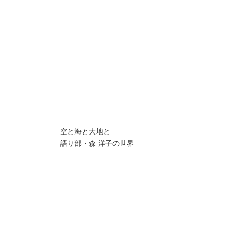
空と海と大地と
語り部・森 洋子の世界