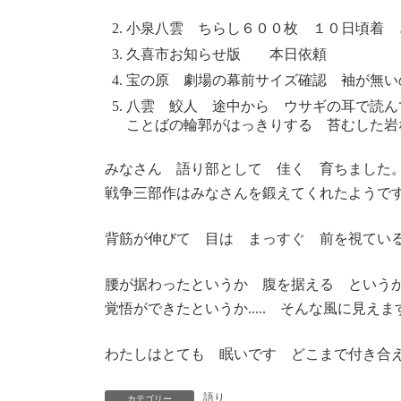
小泉八雲 ちらし６００枚 １０日頃着 
久喜市お知らせ版 本日依頼
宝の原 劇場の幕前サイズ確認 袖が無い
八雲 鮫人 途中から ウサギの耳で読ん
ことばの輪郭がはっきりする 苔むした岩
みなさん 語り部として 佳く 育ちました
戦争三部作はみなさんを鍛えてくれたようで
背筋が伸びて 目は まっすぐ 前を視てい
腰が据わったというか 腹を据える という
覚悟ができたというか..... そんな風に見えま
わたしはとても 眠いです どこまで付き合
語り
カテゴリー