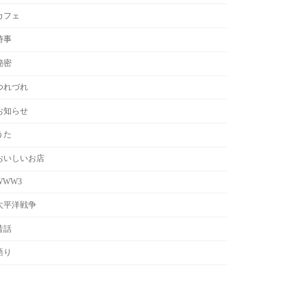
カフェ
時事
秘密
つれづれ
お知らせ
うた
おいしいお店
WWW3
太平洋戦争
昔話
語り