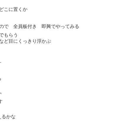
どこに置くか
ので 全員板付き 即興でやってみる
でもらう
など目にくっきり浮かぶ
。
す
る
か
す
えるかな