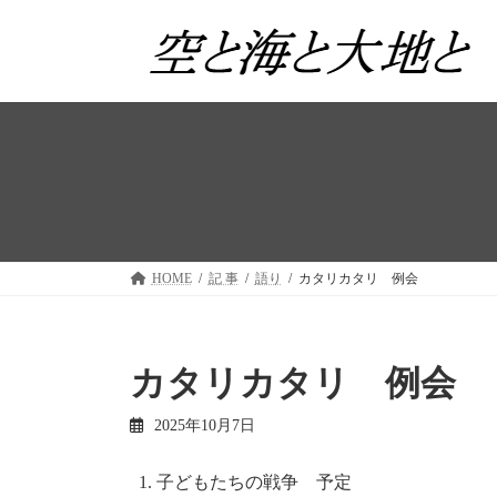
コ
ナ
ン
ビ
テ
ゲ
ン
ー
ツ
シ
へ
ョ
ス
ン
キ
に
ッ
移
プ
動
HOME
記 事
語り
カタリカタリ 例会
カタリカタリ 例会
2025年10月7日
子どもたちの戦争 予定