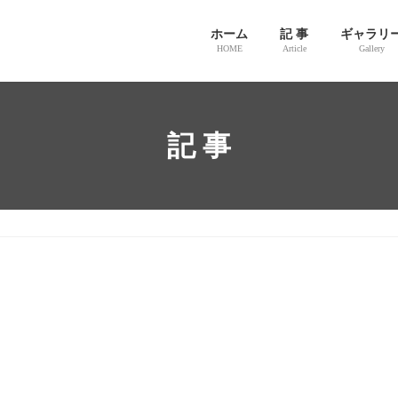
ホーム
記 事
ギャラリ
HOME
Article
Gallery
記 事