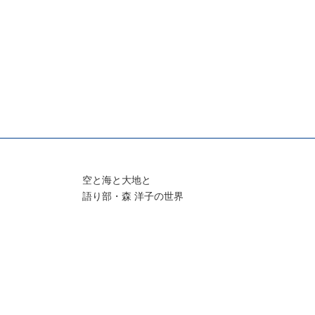
空と海と大地と
語り部・森 洋子の世界