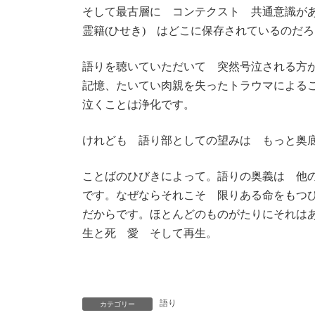
そして最古層に コンテクスト 共通意識が
霊籍(ひせき) はどこに保存されているのだ
語りを聴いていただいて 突然号泣される方
記憶、たいてい肉親を失ったトラウマによる
泣くことは浄化です。
けれども 語り部としての望みは もっと奥
ことばのひびきによって。語りの奥義は 他
です。なぜならそれこそ 限りある命をもつ
だからです。ほとんどのものがたりにそれは
生と死 愛 そして再生。
語り
カテゴリー