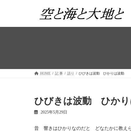
コ
ナ
ン
ビ
テ
ゲ
ン
ー
ツ
シ
へ
ョ
ス
ン
キ
に
ッ
移
プ
動
HOME
記 事
語り
ひびきは波動 ひかりは波動
ひびきは波動 ひかり
2025年5月29日
昔 響きはひかりなのだと どなたかに教え