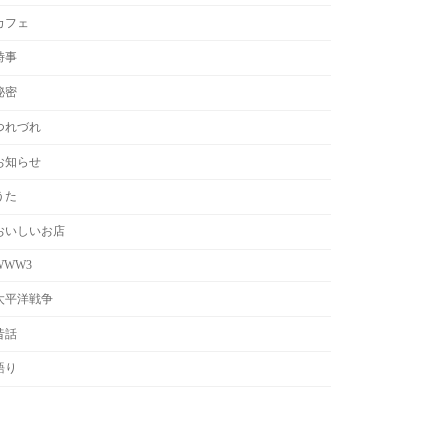
カフェ
時事
秘密
つれづれ
お知らせ
うた
おいしいお店
WWW3
太平洋戦争
昔話
語り