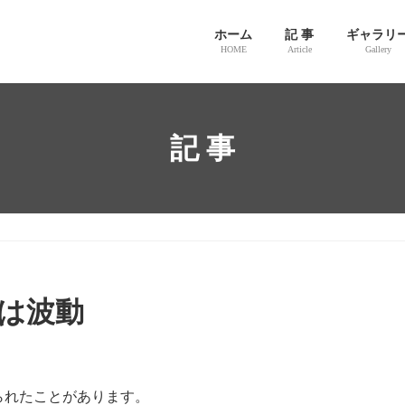
ホーム
記 事
ギャラリ
HOME
Article
Gallery
記 事
は波動
られたことがあります。