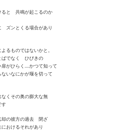
けると 共鳴が起こるのか
に ズンとくる場合があり
によるものではないかと。
とばでなく ひびきの
がひらく....かつて知って
らないなにかが堰を切って
はなくその奥の膨大な無
です
忘却の彼方の過去 閉ざ
生におけるそれがあり