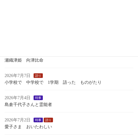
2026年7月13日
つれづれ
時事
いくさのあしおと
2026年7月13日
語り
１学期最後のおはなし会
2026年7月7日
歴史
瀬織津姫 向津比命
2026年7月7日
語り
小学校で 中学校で 1学期 語った ものがたり
2026年7月4日
時事
島倉千代子さんと霊能者
2026年7月2日
時事
語り
愛子さま おいたわしい